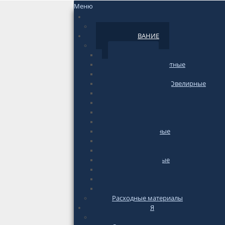
Меню
НОВОСТИ
По сайту
ОБОРУДОВАНИЕ
Весы
Торговые
фасовочные-счетные
Печатающие
Лабораторные/Ювелирные
Медицинские
Подвесные
Напольные
Весы-тележки
Платформенные
Крановые
Для животных
Автомобильные
Паллетные
Бытовые
Гири для весов
Расходные материалы
ИНФОРМАЦИЯ
по весам