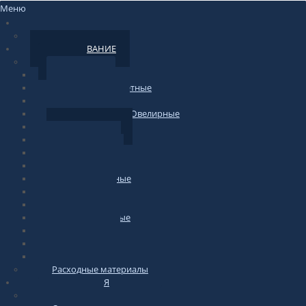
Меню
НОВОСТИ
По сайту
ОБОРУДОВАНИЕ
Весы
Торговые
фасовочные-счетные
Печатающие
Лабораторные/Ювелирные
Медицинские
Подвесные
Напольные
Весы-тележки
Платформенные
Крановые
Для животных
Автомобильные
Паллетные
Бытовые
Гири для весов
Расходные материалы
ИНФОРМАЦИЯ
по весам