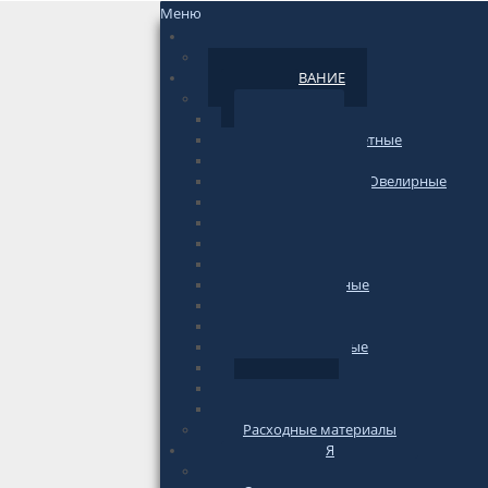
Меню
НОВОСТИ
По сайту
ОБОРУДОВАНИЕ
Весы
Торговые
фасовочные-счетные
Печатающие
Лабораторные/Ювелирные
Медицинские
Подвесные
Напольные
Весы-тележки
Платформенные
Крановые
Для животных
Автомобильные
Паллетные
Бытовые
Гири для весов
Расходные материалы
ИНФОРМАЦИЯ
по весам