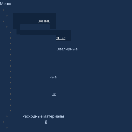
Меню
НОВОСТИ
По сайту
ОБОРУДОВАНИЕ
Весы
Торговые
фасовочные-счетные
Печатающие
Лабораторные/Ювелирные
Медицинские
Подвесные
Напольные
Весы-тележки
Платформенные
Крановые
Для животных
Автомобильные
Паллетные
Бытовые
Гири для весов
Расходные материалы
ИНФОРМАЦИЯ
по весам