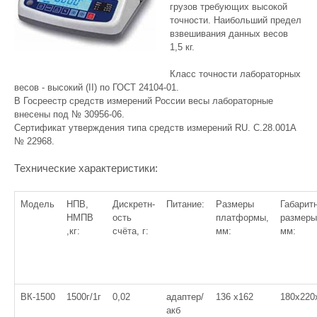
грузов требующих высокой
точности. Наибольший предел
взвешивания данных весов
1,5 кг.
Класс точности лабораторных
весов - высокий (II) по ГОСТ 24104-01.
В Госреестр средств измерений России весы лабораторные
внесены под № 30956-06.
Сертификат утверждения типа средств измерений RU. C.28.001A
№ 22968.
Технические характеристики:
Модель
НПВ,
Дискретн-
Питание:
Размеры
Габарит
НМПВ
ость
платформы,
размеры
,кг:
счёта, г:
мм:
мм:
ВК-1500
1500г/1г
0,02
адаптер/
136 х162
180x220
акб