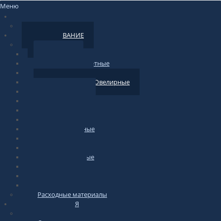
Меню
НОВОСТИ
По сайту
ОБОРУДОВАНИЕ
Весы
Торговые
фасовочные-счетные
Печатающие
Лабораторные/Ювелирные
Медицинские
Подвесные
Напольные
Весы-тележки
Платформенные
Крановые
Для животных
Автомобильные
Паллетные
Бытовые
Гири для весов
Расходные материалы
ИНФОРМАЦИЯ
по весам