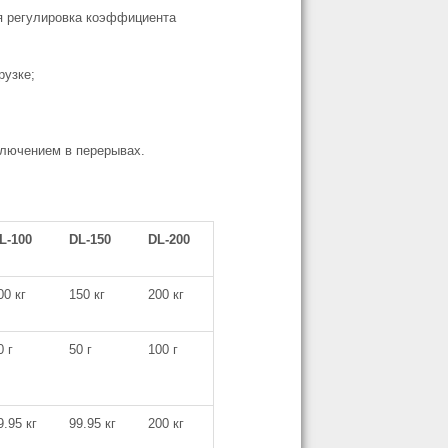
я регулировка коэффициента
рузке;
ключением в перерывах.
L-100
DL-150
DL-200
00 кг
150 кг
200 кг
0 г
50 г
100 г
9.95 кг
99.95 кг
200 кг