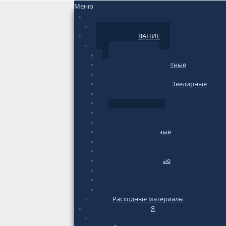
Меню
НОВОСТИ
По сайту
ОБОРУДОВАНИЕ
Весы
Торговые
фасовочные-счетные
Печатающие
Лабораторные/Ювелирные
Медицинские
Подвесные
Напольные
Весы-тележки
Платформенные
Крановые
Для животных
Автомобильные
Паллетные
Бытовые
Гири для весов
Расходные материалы
ИНФОРМАЦИЯ
по весам