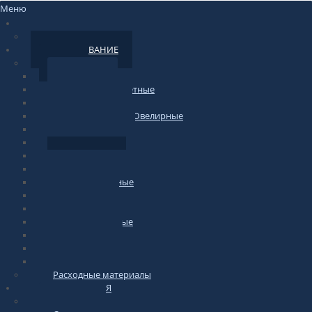
Меню
НОВОСТИ
По сайту
ОБОРУДОВАНИЕ
Весы
Торговые
фасовочные-счетные
Печатающие
Лабораторные/Ювелирные
Медицинские
Подвесные
Напольные
Весы-тележки
Платформенные
Крановые
Для животных
Автомобильные
Паллетные
Бытовые
Гири для весов
Расходные материалы
ИНФОРМАЦИЯ
по весам