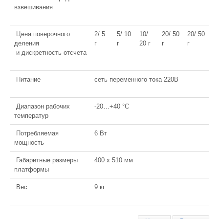
взвешивания
Цена поверочного
2/ 5
5/ 10
10/
20/ 50
20/ 50
деления
г
г
20 г
г
г
и дискретность отсчета
Питание
сеть переменного тока 220В
Диапазон рабочих
-20…+40 °C
температур
Потребляемая
6 Вт
мощность
Габаритные размеры
400 x 510 мм
платформы
Вес
9 кг