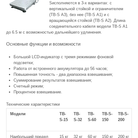
Sисполняются в 3-х вариантах: с
вертикальной стойкой и ограничителем
(ТВ-S А3), без нее (ТВ-S А1) и с
вращающейся стойкой (ТВ-S А2). Длина
соединительного кабеля модели ТВ-S А1
до 6.5 м с возможностью дальнейшего удлинения.
Основные функции и возможности
Большой LCD-индикатор с тремя режимами фоновой
подсветки;
Работа от встроенного аккумулятора до 56 часов;
Повышенная точность - два диапазона взвешивания;
Суммирование результатов взвешивания;
Счетный режим;
Процентное взвешивание.
Технические характеристики
Модели
ТВ-
ТВ-
ТВ-
ТВ-S-
ТВ-S-
S-15
S-32
S-60
150
200
Наибольший предел
15 кг
32 кг
60 кг
150 кг
200 кг