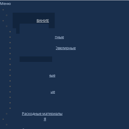
Меню
НОВОСТИ
По сайту
ОБОРУДОВАНИЕ
Весы
Торговые
фасовочные-счетные
Печатающие
Лабораторные/Ювелирные
Медицинские
Подвесные
Напольные
Весы-тележки
Платформенные
Крановые
Для животных
Автомобильные
Паллетные
Бытовые
Гири для весов
Расходные материалы
ИНФОРМАЦИЯ
по весам