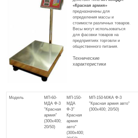
«Красная армия»
предназначены для
определения массы и
стоимости различных товаров.
Весы могут использоваться
для фасовки товаров на
предприятиях торговли и
общественного питания.
Технические
характеристики
Модель
МП-60-
МП-150-
МП-150-МЖА Ф-3
МДА Ф-3
МДА
"Красная армия авто"
"Красная
Ф-3"
(300х400; 20/50)
армия"
Красная
(300х400;
армия
20/50)
авто"
(300х400;