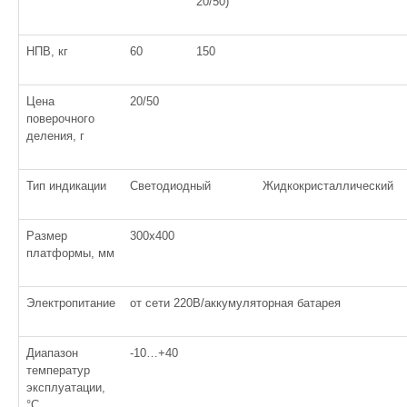
20/50)
НПВ, кг
60
150
Цена
20/50
поверочного
деления, г
Тип индикации
Светодиодный
Жидкокристаллический
Размер
300х400
платформы, мм
Электропитание
от сети 220В/аккумуляторная батарея
Диапазон
-10…+40
температур
эксплуатации,
°С