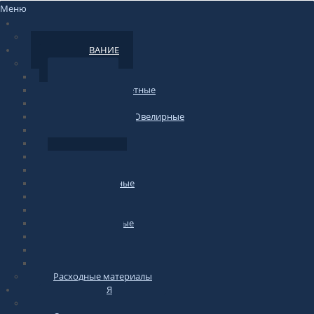
Меню
НОВОСТИ
По сайту
ОБОРУДОВАНИЕ
Весы
Торговые
фасовочные-счетные
Печатающие
Лабораторные/Ювелирные
Медицинские
Подвесные
Напольные
Весы-тележки
Платформенные
Крановые
Для животных
Автомобильные
Паллетные
Бытовые
Гири для весов
Расходные материалы
ИНФОРМАЦИЯ
по весам